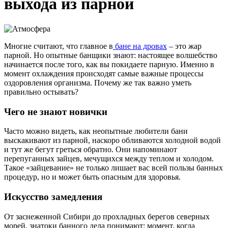
выхода из парной
Многие считают, что главное в
бане на дровах
– это жар
парной. Но опытные банщики знают: настоящее волшебство
начинается после того, как вы покидаете парную. Именно в
момент охлаждения происходят самые важные процессы
оздоровления организма. Почему же так важно уметь
правильно остывать?
Чего не знают новички
Часто можно видеть, как неопытные любители бани
выскакивают из парной, наскоро обливаются холодной водой
и тут же бегут греться обратно. Они напоминают
перепуганных зайцев, мечущихся между теплом и холодом.
Такое «зайцевание» не только лишает вас всей пользы банных
процедур, но и может быть опасным для здоровья.
Искусство замедления
От заснеженной Сибири до прохладных берегов северных
морей, знатоки банного дела понимают: момент, когда