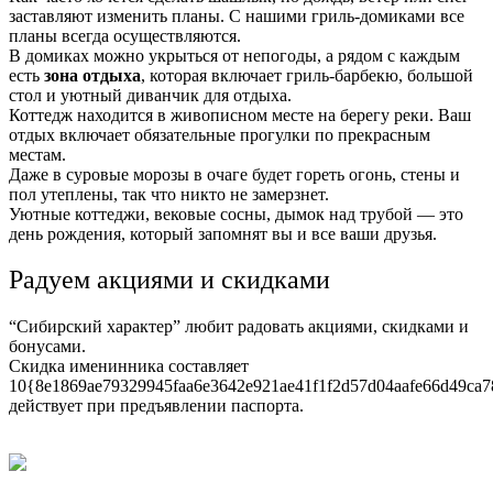
заставляют изменить планы. С нашими гриль-домиками все
планы всегда осуществляются.
В домиках можно укрыться от непогоды, а рядом с каждым
есть
зона отдыха
, которая включает гриль-барбекю, большой
стол и уютный диванчик для отдыха.
Коттедж находится в живописном месте на берегу реки. Ваш
отдых включает обязательные прогулки по прекрасным
местам.
Даже в суровые морозы в очаге будет гореть огонь, стены и
пол утеплены, так что никто не замерзнет.
Уютные коттеджи, вековые сосны, дымок над трубой — это
день рождения, который запомнят вы и все ваши друзья.
Радуем акциями и скидками
“Сибирский характер” любит радовать акциями, скидками и
бонусами.
Скидка именинника составляет
10{8e1869ae79329945faa6e3642e921ae41f1f2d57d04aafe66d49ca7
действует при предъявлении паспорта.