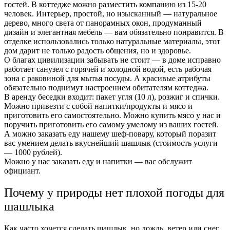
гостей. В коттедже можно разместить компанию из 15-20
человек. Интерьер, простой, но изысканный — натуральное
дерево, много света от панорамных окон, продуманный
дизайн и элегантная мебель — вам обязательно понравится. В
отделке использовались только натуральные материалы, этот
дом дарит не только радость общения, но и здоровье.
О благах цивилизации забывать не стоит — в доме исправно
работает санузел с горячей и холодной водой, есть рабочая
зона с раковиной для мытья посуды. А красивые атрибуты
обязательно поднимут настроением обитателям коттеджа.
В аренду беседки входит: пакет угля (10 л), розжиг и спички.
Можно привезти с собой напитки/продукты и мясо и
приготовить его самостоятельно. Можно купить мясо у нас и
поручить приготовить его самому умелому из ваших гостей.
А можно заказать еду нашему шеф-повару, который поразит
вас умением делать вкуснейший шашлык (стоимость услуги
— 1000 рублей).
Можно у нас заказать еду и напитки — вас обслужит
официант.
Почему у природы нет плохой погоды для
шашлыка
Как часто хочется сделать шашлык, но дождь, ветер или снег