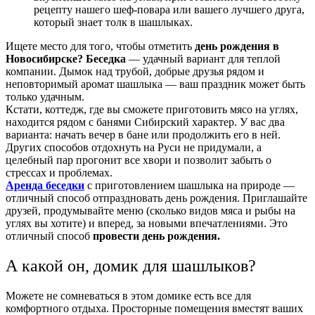
рецепту нашего шеф-повара или вашего лучшего друга,
который знает толк в шашлыках.
Ищете место для того, чтобы отметить
день рождения в
Новосибирске? Беседка
— удачный вариант для теплой
компании. Дымок над трубой, добрые друзья рядом и
неповторимый аромат шашлыка — ваш праздник может быть
только удачным.
Кстати, коттедж, где вы сможете приготовить мясо на углях,
находится рядом с банями Сибирский характер. У вас два
варианта: начать вечер в бане или продолжить его в ней.
Других способов отдохнуть на Руси не придумали, а
целебный пар прогонит все хвори и позволит забыть о
стрессах и проблемах.
Аренда беседки
с приготовлением шашлыка на природе —
отличный способ отпраздновать день рождения. Приглашайте
друзей, продумывайте меню (сколько видов мяса и рыбы на
углях вы хотите) и вперед, за новыми впечатлениями. Это
отличный способ
провести день рождения.
А какой он, домик для шашлыков?
Можете не сомневаться в этом домике есть все для
комфортного отдыха. Просторные помещения вместят ваших